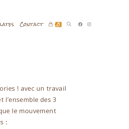
ilates
Contact
0
s
ries ! avec un travail
et l’ensemble des 3
st que le mouvement
s :