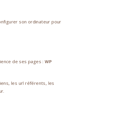
 configurer son ordinateur pour
dience de ses pages :
WP
iens, les url référents, les
ur.