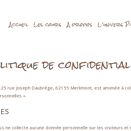
Accueil
Les cours
A propos
L’univers P
litique de confidential
u 825 rue Joseph Daubrège, 62155 Merlimont, est amenée à coll
rsonnelles ».
ÉES
 ne collecte aucune donnée personnelle sur les visiteurs et 