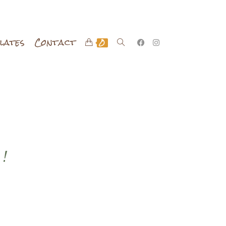
ilates
Contact
0
 !